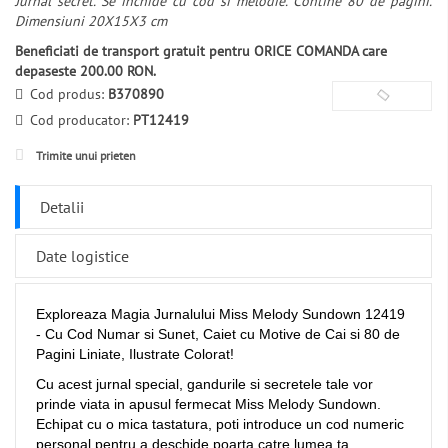
Jurnal secret. Se inchide cu cod si melodie. Contine 80 de pagini.
Dimensiuni 20X15X3 cm
Beneficiati de transport gratuit pentru ORICE COMANDA care
depaseste 200.00 RON.
Cod produs:
B370890
Cod producator:
PT12419
Trimite unui prieten
Detalii
Date logistice
Exploreaza Magia Jurnalului Miss Melody Sundown 12419
- Cu Cod Numar si Sunet, Caiet cu Motive de Cai si 80 de
Pagini Liniate, Ilustrate Colorat!
Cu acest jurnal special, gandurile si secretele tale vor
prinde viata in apusul fermecat Miss Melody Sundown.
Echipat cu o mica tastatura, poti introduce un cod numeric
personal pentru a deschide poarta catre lumea ta