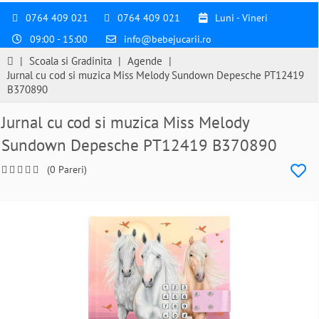
0764 409 021
0764 409 021
Luni - Vineri
09:00 - 15:00
info@bebejucarii.ro
|
Scoala si Gradinita
|
Agende
|
Jurnal cu cod si muzica Miss Melody Sundown Depesche PT12419
B370890
Jurnal cu cod si muzica Miss Melody
Sundown Depesche PT12419 B370890
(0 Pareri)