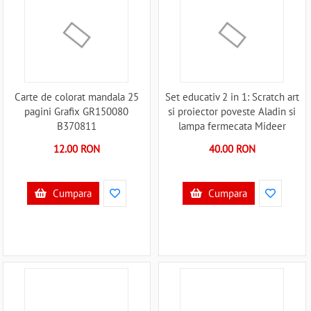
Carte de colorat mandala 25
Set educativ 2 in 1: Scratch art
pagini Grafix GR150080
si proiector poveste Aladin si
B370811
lampa fermecata Mideer
MD4149 B370704
12.00 RON
40.00 RON
Cumpara
Cumpara