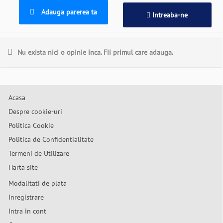
Adauga parerea ta
Intreaba-ne
Nu exista nici o opinie inca. Fii primul care adauga.
Acasa
Despre cookie-uri
Politica Cookie
Politica de Confidentialitate
Termeni de Utilizare
Harta site
Modalitati de plata
Inregistrare
Intra in cont