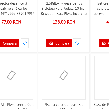
oiector desen cu 3
RESIGILAT - Piese pentru
Set cre
ozitive si 6 carioci
Bicicleta Fara Pedale, 10 Inch
colorate
l MY17997 B39017997
Kruzzel – Fara Piesa Inceruita
accesorii
Kruzzel MY2890R R50060
MY18
77.00 RON
138.00 RON
4
Cumpara
Cumpara
AT - Piese pentru Cort
Piscina cu stropitoare XL,
Casa de P