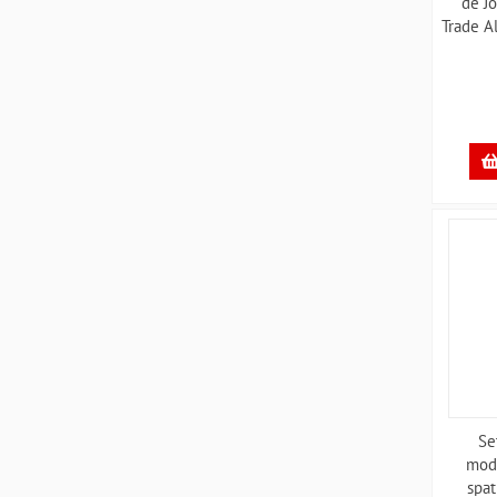
de Jo
Trade Al
Conec
Se
mode
spat