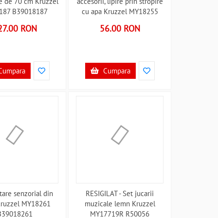
me de 70 cm Kruzzel
accesorii, lipire prin stropire
187 B39018187
cu apa Kruzzel MY18255
B39018255
27.00 RON
56.00 RON
Cumpara
Cumpara
tare senzorial din
RESIGILAT - Set jucarii
Kruzzel MY18261
muzicale lemn Kruzzel
B39018261
MY17719R R50056