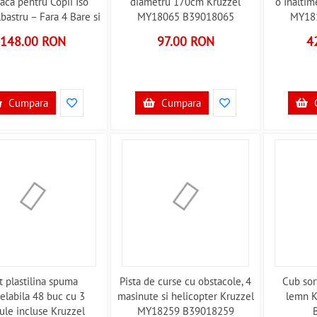
aca pentru Copii Iso
diametru 170cm Kruzzel
o Inalti
bastru – Fara 4 Bare si
MY18065 B39018065
MY18
tor Kruzzel MY1743R
148.00 RON
97.00 RON
4
R50061
Cumpara
Cumpara
t plastilina spuma
Pista de curse cu obstacole, 4
Cub sor
labila 48 buc cu 3
masinute si helicopter Kruzzel
lemn 
ule incluse Kruzzel
MY18259 B39018259