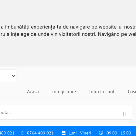
u a îmbunătăți experiența ta de navigare pe website-ul nostr
ru a înțelege de unde vin vizitatorii noștri. Navigând pe web
Acasa
Inregistrare
Intra in cont
Cos
409 021
0764 409 021
Luni - Vineri
09:00 - 15:00