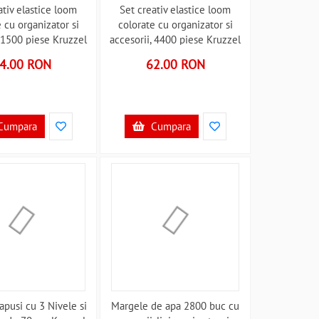
ativ elastice loom
Set creativ elastice loom
 cu organizator si
colorate cu organizator si
, 1500 piese Kruzzel
accesorii, 4400 piese Kruzzel
061 B39018061
MY18062 B39018062
4.00 RON
62.00 RON
Cumpara
Cumpara
apusi cu 3 Nivele si
Margele de apa 2800 buc cu