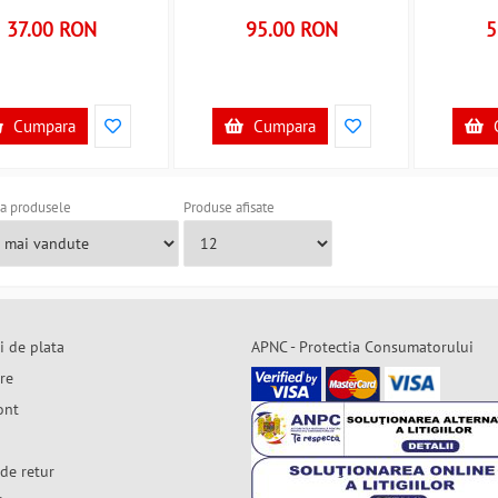
18256 B39018256
37.00 RON
95.00 RON
5
Cumpara
Cumpara
a produsele
Produse afisate
i de plata
APNC - Protectia Consumatorului
are
ont
de retur