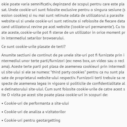
okie poate varia semnificativ, depinzand de scopul pentru care este pla
sat. Unele cookie-uri sunt folosite exclusive pentru o singura sesiune (s
ession cookies) si nu mai sunt retinute odata de utilizatorul a parasite
website-ul si unele cookie-uri sunt retinute si refolosite de fiecare data
cand utilizatorul revine pe acel website ('cookie-uri permanente'). Cu to
ate aceste, cookie-urile pot fi sterse de un utilizator in orice moment pr
in intermediul setarilor browserului.
Ce sunt cookie-urile plasate de terti?
Anumite sectiuni de continut de pe unele site-uri pot fi furnizate prin i
ntermediul unor terte parti/furnizori (ex: news box, un video sau o recl
ama). Aceste terte parti pot plasa de asemenea cookieuri prin intermedi
ul site-ului si ele se numesc "third party cookies" pentru ca nu sunt pla
sate de proprietarul website-ului respectiv. Furnizorii terti trebuie sa re
specte de asemenea legea in vigoare si politicile de confidentialitate al
e detinatorului site-ului. Cum sunt folosite cookie-urile de catre acest s
ite O vizita pe acest site poate plasa cookie-uri in scopuri de:
• Cookie-uri de performanta a site-ului
• Cookie-uri de analiza a vizitatorilor
• Cookie-uri pentru geotargetting