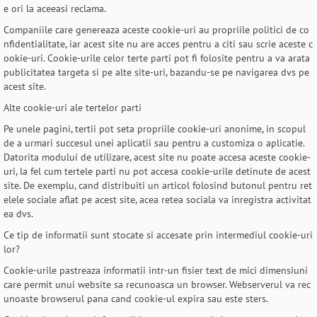
e ori la aceeasi reclama.
Companiile care genereaza aceste cookie-uri au propriile politici de co
nfidentialitate, iar acest site nu are acces pentru a citi sau scrie aceste c
ookie-uri. Cookie-urile celor terte parti pot fi folosite pentru a va arata
publicitatea targeta si pe alte site-uri, bazandu-se pe navigarea dvs pe
acest site.
Alte cookie-uri ale tertelor parti
Pe unele pagini, tertii pot seta propriile cookie-uri anonime, in scopul
de a urmari succesul unei aplicatii sau pentru a customiza o aplicatie.
Datorita modului de utilizare, acest site nu poate accesa aceste cookie-
uri, la fel cum tertele parti nu pot accesa cookie-urile detinute de acest
site. De exemplu, cand distribuiti un articol folosind butonul pentru ret
elele sociale aflat pe acest site, acea retea sociala va inregistra activitat
ea dvs.
Ce tip de informatii sunt stocate si accesate prin intermediul cookie-uri
lor?
Cookie-urile pastreaza informatii intr-un fisier text de mici dimensiuni
care permit unui website sa recunoasca un browser. Webserverul va rec
unoaste browserul pana cand cookie-ul expira sau este sters.