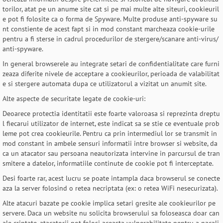
torilor, atat pe un anume site cat si pe mai multe alte siteuri, cookieuril
e pot fi folosite ca o forma de Spyware. Multe produse anti-spyware su
nt constiente de acest fapt si in mod constant marcheaza cookie-urile
pentru a fi sterse in cadrul procedurilor de stergere/scanare anti-virus/
anti-spyware.
In general browserele au integrate setari de confidentialitate care furni
zeaza diferite nivele de acceptare a cookieurilor, perioada de valabilitat
e si stergere automata dupa ce utilizatorul a vizitat un anumit site.
Alte aspecte de securitate legate de cookie-uri:
Deoarece protectia identitatii este foarte valoroasa si reprezinta dreptu
l fiecarui utilizator de internet, este indicat sa se stie ce eventuale prob
leme pot crea cookieurile. Pentru ca prin intermediul lor se transmit in
mod constant in ambele sensuri informatii intre browser si website, da
ca un atacator sau persoana neautorizata intervine in parcursul de tran
smitere a datelor, informatiile continute de cookie pot fi interceptate.
Desi foarte rar, acest lucru se poate intampla daca browserul se conecte
aza la server folosind o retea necriptata (ex: o retea WiFi nesecurizata).
Alte atacuri bazate pe cookie implica setari gresite ale cookieurilor pe
servere. Daca un website nu solicita browserului sa foloseasca doar can