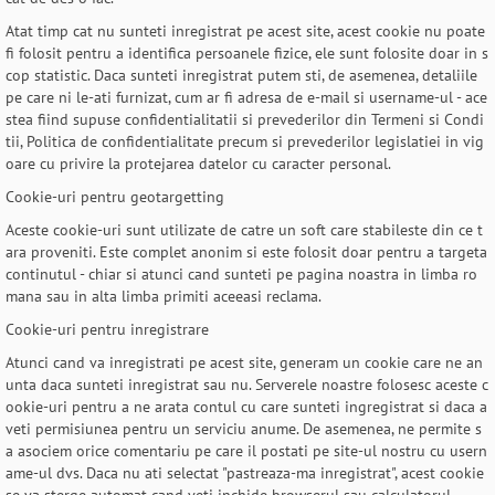
Atat timp cat nu sunteti inregistrat pe acest site, acest cookie nu poate
fi folosit pentru a identifica persoanele fizice, ele sunt folosite doar in s
cop statistic. Daca sunteti inregistrat putem sti, de asemenea, detaliile
pe care ni le-ati furnizat, cum ar fi adresa de e-mail si username-ul - ace
stea fiind supuse confidentialitatii si prevederilor din Termeni si Condi
tii, Politica de confidentialitate precum si prevederilor legislatiei in vig
oare cu privire la protejarea datelor cu caracter personal.
Cookie-uri pentru geotargetting
Aceste cookie-uri sunt utilizate de catre un soft care stabileste din ce t
ara proveniti. Este complet anonim si este folosit doar pentru a targeta
continutul - chiar si atunci cand sunteti pe pagina noastra in limba ro
mana sau in alta limba primiti aceeasi reclama.
Cookie-uri pentru inregistrare
Atunci cand va inregistrati pe acest site, generam un cookie care ne an
unta daca sunteti inregistrat sau nu. Serverele noastre folosesc aceste c
ookie-uri pentru a ne arata contul cu care sunteti ingregistrat si daca a
veti permisiunea pentru un serviciu anume. De asemenea, ne permite s
a asociem orice comentariu pe care il postati pe site-ul nostru cu usern
ame-ul dvs. Daca nu ati selectat "pastreaza-ma inregistrat", acest cookie