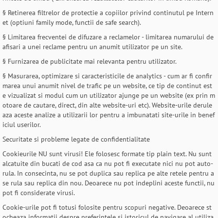
§ Retinerea filtrelor de protectie a copiilor privind continutul pe Intern
et (optiuni family mode, functii de safe search).
§ Limitarea frecventei de difuzare a reclamelor - limitarea numarului de
afisari a unei reclame pentru un anumit utilizator pe un site.
§ Furnizarea de publicitate mai relevanta pentru utilizator.
§ Masurarea, optimizare si caracteristicile de analytics - cum ar fi confir
marea unui anumit nivel de trafic pe un website, ce tip de continut est
e vizualizat si modul cum un utilizator ajunge pe un website (ex prin m
otoare de cautare, direct, din alte website-uri etc). Website-urile derule
aza aceste analize a utilizarii lor pentru a imbunatati site-urile in benef
iciul userilor.
Securitate si probleme legate de confidentialitate
Cookieurile NU sunt virusi! Ele folosesc formate tip plain text. Nu sunt
alcatuite din bucati de cod asa ca nu pot fi executate nici nu pot auto-
rula. In consecinta, nu se pot duplica sau replica pe alte retele pentru a
se rula sau replica din nou. Deoarece nu pot indeplini aceste functii, nu
pot fi considerate virusi.
Cookie-urile pot fi totusi folosite pentru scopuri negative. Deoarece st
ocheaza informatii despre preferintele si istoricul de navigare al utiliza