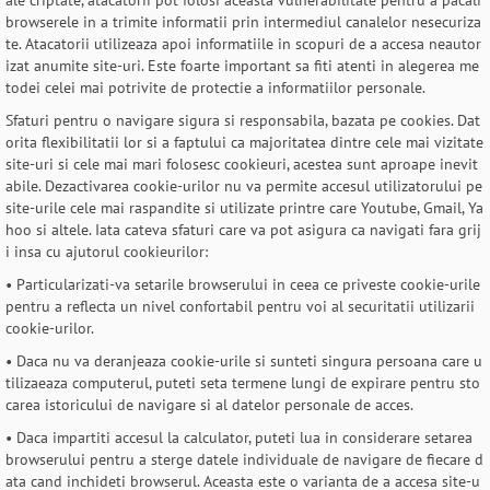
ale criptate, atacatorii pot folosi aceasta vulnerabilitate pentru a pacali
browserele in a trimite informatii prin intermediul canalelor nesecuriza
te. Atacatorii utilizeaza apoi informatiile in scopuri de a accesa neautor
izat anumite site-uri. Este foarte important sa fiti atenti in alegerea me
todei celei mai potrivite de protectie a informatiilor personale.
Sfaturi pentru o navigare sigura si responsabila, bazata pe cookies. Dat
orita flexibilitatii lor si a faptului ca majoritatea dintre cele mai vizitate
site-uri si cele mai mari folosesc cookieuri, acestea sunt aproape inevit
abile. Dezactivarea cookie-urilor nu va permite accesul utilizatorului pe
site-urile cele mai raspandite si utilizate printre care Youtube, Gmail, Ya
hoo si altele. Iata cateva sfaturi care va pot asigura ca navigati fara grij
i insa cu ajutorul cookieurilor:
• Particularizati-va setarile browserului in ceea ce priveste cookie-urile
pentru a reflecta un nivel confortabil pentru voi al securitatii utilizarii
cookie-urilor.
• Daca nu va deranjeaza cookie-urile si sunteti singura persoana care u
tilizaeaza computerul, puteti seta termene lungi de expirare pentru sto
carea istoricului de navigare si al datelor personale de acces.
• Daca impartiti accesul la calculator, puteti lua in considerare setarea
browserului pentru a sterge datele individuale de navigare de fiecare d
ata cand inchideti browserul. Aceasta este o varianta de a accesa site-u