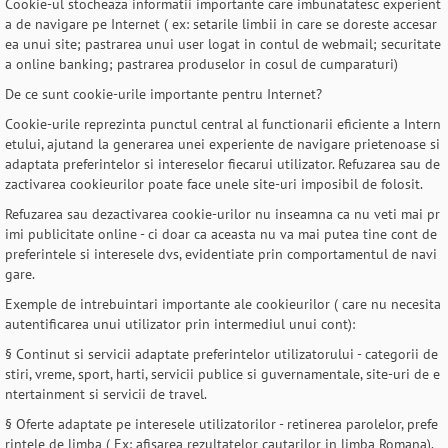
Cookie-ul stocheaza informatii importante care imbunatatesc experient
a de navigare pe Internet ( ex: setarile limbii in care se doreste accesar
ea unui site; pastrarea unui user logat in contul de webmail; securitate
a online banking; pastrarea produselor in cosul de cumparaturi)
De ce sunt cookie-urile importante pentru Internet?
Cookie-urile reprezinta punctul central al functionarii eficiente a Intern
etului, ajutand la generarea unei experiente de navigare prietenoase si
adaptata preferintelor si intereselor fiecarui utilizator. Refuzarea sau de
zactivarea cookieurilor poate face unele site-uri imposibil de folosit.
Refuzarea sau dezactivarea cookie-urilor nu inseamna ca nu veti mai pr
imi publicitate online - ci doar ca aceasta nu va mai putea tine cont de
preferintele si interesele dvs, evidentiate prin comportamentul de navi
gare.
Exemple de intrebuintari importante ale cookieurilor ( care nu necesita
autentificarea unui utilizator prin intermediul unui cont):
§ Continut si servicii adaptate preferintelor utilizatorului - categorii de
stiri, vreme, sport, harti, servicii publice si guvernamentale, site-uri de e
ntertainment si servicii de travel.
§ Oferte adaptate pe interesele utilizatorilor - retinerea parolelor, prefe
rintele de limba ( Ex: afisarea rezultatelor cautarilor in limba Romana).