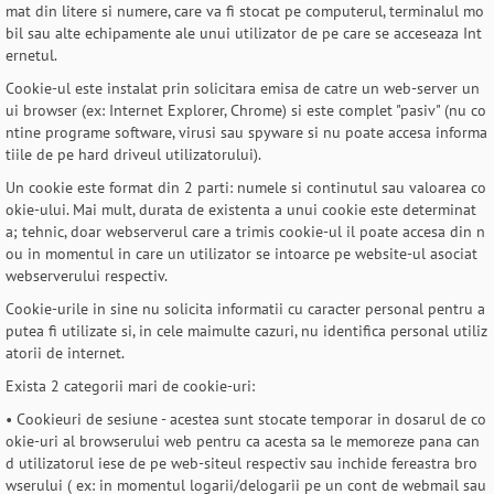
mat din litere si numere, care va fi stocat pe computerul, terminalul mo
bil sau alte echipamente ale unui utilizator de pe care se acceseaza Int
ernetul.
Cookie-ul este instalat prin solicitara emisa de catre un web-server un
ui browser (ex: Internet Explorer, Chrome) si este complet "pasiv" (nu co
ntine programe software, virusi sau spyware si nu poate accesa informa
tiile de pe hard driveul utilizatorului).
Un cookie este format din 2 parti: numele si continutul sau valoarea co
okie-ului. Mai mult, durata de existenta a unui cookie este determinat
a; tehnic, doar webserverul care a trimis cookie-ul il poate accesa din n
ou in momentul in care un utilizator se intoarce pe website-ul asociat
webserverului respectiv.
Cookie-urile in sine nu solicita informatii cu caracter personal pentru a
putea fi utilizate si, in cele maimulte cazuri, nu identifica personal utiliz
atorii de internet.
Exista 2 categorii mari de cookie-uri:
• Cookieuri de sesiune - acestea sunt stocate temporar in dosarul de co
okie-uri al browserului web pentru ca acesta sa le memoreze pana can
d utilizatorul iese de pe web-siteul respectiv sau inchide fereastra bro
wserului ( ex: in momentul logarii/delogarii pe un cont de webmail sau