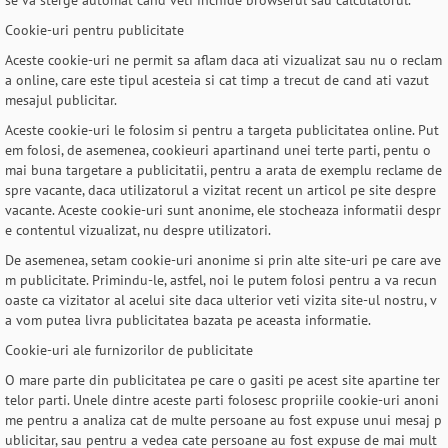
se va sterge automat cand veti inchide browserul sau calculatorul.
Cookie-uri pentru publicitate
Aceste cookie-uri ne permit sa aflam daca ati vizualizat sau nu o reclam
a online, care este tipul acesteia si cat timp a trecut de cand ati vazut
mesajul publicitar.
Aceste cookie-uri le folosim si pentru a targeta publicitatea online. Put
em folosi, de asemenea, cookieuri apartinand unei terte parti, pentu o
mai buna targetare a publicitatii, pentru a arata de exemplu reclame de
spre vacante, daca utilizatorul a vizitat recent un articol pe site despre
vacante. Aceste cookie-uri sunt anonime, ele stocheaza informatii despr
e contentul vizualizat, nu despre utilizatori.
De asemenea, setam cookie-uri anonime si prin alte site-uri pe care ave
m publicitate. Primindu-le, astfel, noi le putem folosi pentru a va recun
oaste ca vizitator al acelui site daca ulterior veti vizita site-ul nostru, v
a vom putea livra publicitatea bazata pe aceasta informatie.
Cookie-uri ale furnizorilor de publicitate
O mare parte din publicitatea pe care o gasiti pe acest site apartine ter
telor parti. Unele dintre aceste parti folosesc propriile cookie-uri anoni
me pentru a analiza cat de multe persoane au fost expuse unui mesaj p
ublicitar, sau pentru a vedea cate persoane au fost expuse de mai mult