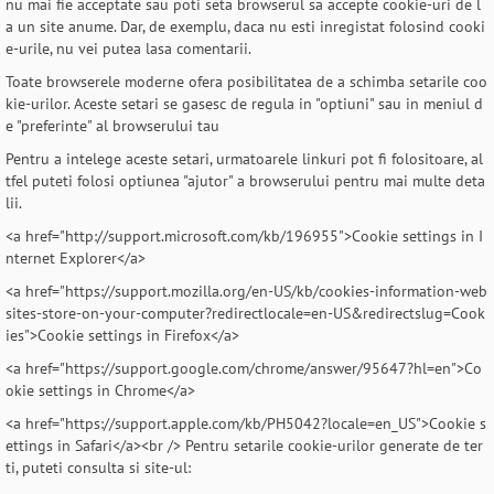
nu mai fie acceptate sau poti seta browserul sa accepte cookie-uri de l
a un site anume. Dar, de exemplu, daca nu esti inregistat folosind cooki
e-urile, nu vei putea lasa comentarii.
Toate browserele moderne ofera posibilitatea de a schimba setarile coo
kie-urilor. Aceste setari se gasesc de regula in "optiuni" sau in meniul d
e "preferinte" al browserului tau
Pentru a intelege aceste setari, urmatoarele linkuri pot fi folositoare, al
tfel puteti folosi optiunea "ajutor" a browserului pentru mai multe deta
lii.
<a href="http://support.microsoft.com/kb/196955">Cookie settings in I
nternet Explorer</a>
<a href="https://support.mozilla.org/en-US/kb/cookies-information-web
sites-store-on-your-computer?redirectlocale=en-US&redirectslug=Cook
ies">Cookie settings in Firefox</a>
<a href="https://support.google.com/chrome/answer/95647?hl=en">Co
okie settings in Chrome</a>
<a href="https://support.apple.com/kb/PH5042?locale=en_US">Cookie s
ettings in Safari</a><br /> Pentru setarile cookie-urilor generate de ter
ti, puteti consulta si site-ul: