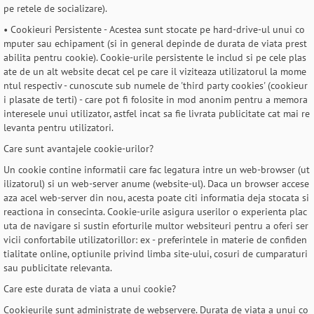
pe retele de socializare).
• Cookieuri Persistente - Acestea sunt stocate pe hard-drive-ul unui co
mputer sau echipament (si in general depinde de durata de viata prest
abilita pentru cookie). Cookie-urile persistente le includ si pe cele plas
ate de un alt website decat cel pe care il viziteaza utilizatorul la mome
ntul respectiv - cunoscute sub numele de 'third party cookies' (cookieur
i plasate de terti) - care pot fi folosite in mod anonim pentru a memora
interesele unui utilizator, astfel incat sa fie livrata publicitate cat mai re
levanta pentru utilizatori.
Care sunt avantajele cookie-urilor?
Un cookie contine informatii care fac legatura intre un web-browser (ut
ilizatorul) si un web-server anume (website-ul). Daca un browser accese
aza acel web-server din nou, acesta poate citi informatia deja stocata si
reactiona in consecinta. Cookie-urile asigura userilor o experienta plac
uta de navigare si sustin eforturile multor websiteuri pentru a oferi ser
vicii confortabile utilizatorillor: ex - preferintele in materie de confiden
tialitate online, optiunile privind limba site-ului, cosuri de cumparaturi
sau publicitate relevanta.
Care este durata de viata a unui cookie?
Cookieurile sunt administrate de webservere. Durata de viata a unui co