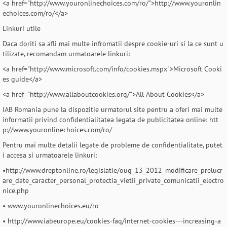
<a href="http://www.youronlinechoices.com/ro/">http://www.youronlin
echoices.com/ro/</a>
Linkuri utile
Daca doriti sa afli mai multe infromatii despre cookie-uri si la ce sunt u
tilizate, recomandam urmatoarele linkuri:
<a href="http://www.microsoft.com/info/cookies.mspx">Microsoft Cooki
es guide</a>
<a href="http://www.allaboutcookies.org/">All About Cookies</a>
IAB Romania pune la dispozitie urmatorul site pentru a oferi mai multe
informatii privind confidentialitatea legata de publicitatea online: htt
p://www.youronlinechoices.com/ro/
Pentru mai multe detalii legate de probleme de confidentialitate, putet
i accesa si urmatoarele linkuri:
•http://www.dreptonline.ro/legislatie/oug_13_2012_modificare_prelucr
are_date_caracter_personal_protectia_vietii_private_comunicatii_electro
nice.php
• www.youronlinechoices.eu/ro
• http://www.iabeurope.eu/cookies-faq/internet-cookies---increasing-a