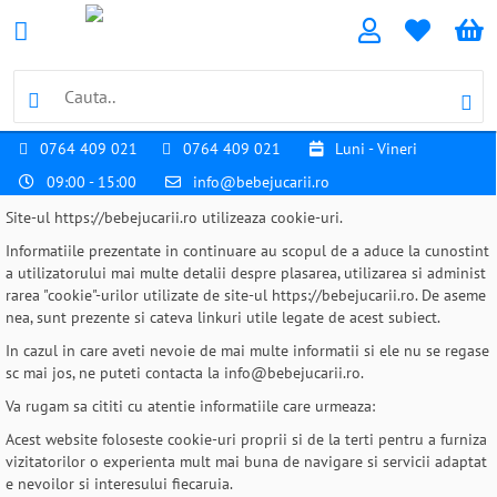
0764 409 021
0764 409 021
Luni - Vineri
09:00 - 15:00
info@bebejucarii.ro
Site-ul https://bebejucarii.ro utilizeaza cookie-uri.
Informatiile prezentate in continuare au scopul de a aduce la cunostint
a utilizatorului mai multe detalii despre plasarea, utilizarea si administ
rarea "cookie"-urilor utilizate de site-ul https://bebejucarii.ro. De aseme
nea, sunt prezente si cateva linkuri utile legate de acest subiect.
In cazul in care aveti nevoie de mai multe informatii si ele nu se regase
sc mai jos, ne puteti contacta la info@bebejucarii.ro.
Va rugam sa cititi cu atentie informatiile care urmeaza:
Acest website foloseste cookie-uri proprii si de la terti pentru a furniza
vizitatorilor o experienta mult mai buna de navigare si servicii adaptat
e nevoilor si interesului fiecaruia.