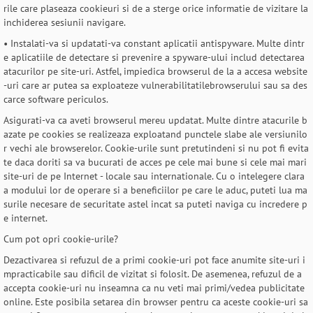
rile care plaseaza cookieuri si de a sterge orice informatie de vizitare la
inchiderea sesiunii navigare.
• Instalati-va si updatati-va constant aplicatii antispyware. Multe dintr
e aplicatiile de detectare si prevenire a spyware-ului includ detectarea
atacurilor pe site-uri. Astfel, impiedica browserul de la a accesa website
-uri care ar putea sa exploateze vulnerabilitatilebrowserului sau sa des
carce software periculos.
Asigurati-va ca aveti browserul mereu updatat. Multe dintre atacurile b
azate pe cookies se realizeaza exploatand punctele slabe ale versiunilo
r vechi ale browserelor. Cookie-urile sunt pretutindeni si nu pot fi evita
te daca doriti sa va bucurati de acces pe cele mai bune si cele mai mari
site-uri de pe Internet - locale sau internationale. Cu o intelegere clara
a modului lor de operare si a beneficiilor pe care le aduc, puteti lua ma
surile necesare de securitate astel incat sa puteti naviga cu incredere p
e internet.
Cum pot opri cookie-urile?
Dezactivarea si refuzul de a primi cookie-uri pot face anumite site-uri i
mpracticabile sau dificil de vizitat si folosit. De asemenea, refuzul de a
accepta cookie-uri nu inseamna ca nu veti mai primi/vedea publicitate
online. Este posibila setarea din browser pentru ca aceste cookie-uri sa