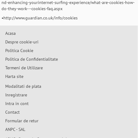
nd-enhancing-yourinternet-surfing-experience/what-are-cookies-how-
do-they-work---cookies-faq.aspx
•http://www.guardian.co.uk/info/cookies
Acasa
Despre cookie-uri
Politica Cookie
Politica de Confidentialitate
Termeni de Utilizare
Harta site
Modalitati de plata
Inregistrare
Intra in cont
Contact
Formular de retur
ANPC - SAL