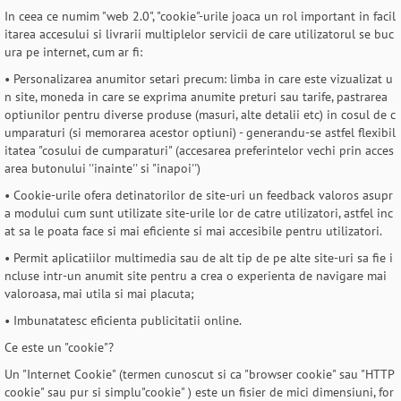
In ceea ce numim "web 2.0", "cookie"-urile joaca un rol important in facil
itarea accesului si livrarii multiplelor servicii de care utilizatorul se buc
ura pe internet, cum ar fi:
• Personalizarea anumitor setari precum: limba in care este vizualizat u
n site, moneda in care se exprima anumite preturi sau tarife, pastrarea
optiunilor pentru diverse produse (masuri, alte detalii etc) in cosul de c
umparaturi (si memorarea acestor optiuni) - generandu-se astfel flexibil
itatea "cosului de cumparaturi" (accesarea preferintelor vechi prin acces
area butonului ''inainte'' si "inapoi'')
• Cookie-urile ofera detinatorilor de site-uri un feedback valoros asupr
a modului cum sunt utilizate site-urile lor de catre utilizatori, astfel inc
at sa le poata face si mai eficiente si mai accesibile pentru utilizatori.
• Permit aplicatiilor multimedia sau de alt tip de pe alte site-uri sa fie i
ncluse intr-un anumit site pentru a crea o experienta de navigare mai
valoroasa, mai utila si mai placuta;
• Imbunatatesc eficienta publicitatii online.
Ce este un "cookie"?
Un "Internet Cookie" (termen cunoscut si ca "browser cookie" sau "HTTP
cookie" sau pur si simplu"cookie" ) este un fisier de mici dimensiuni, for