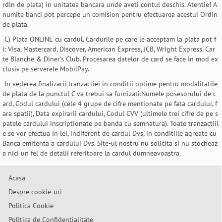
rdin de plata) in unitatea bancara unde aveti contul deschis. Atentie! A
numite banci pot percepe un comision pentru efectuarea acestui Ordin
de plata.
C) Plata ONLINE cu cardul. Cardurile pe care le acceptam la plata pot f
i: Visa, Mastercard, Discover, American Express, JCB, Wright Express, Car
te Blanche & Diner's Club. Procesarea datelor de card se face in mod ex
clusiv pe serverele MobilPay.
In vederea finalizarii tranzactiei in conditii optime pentru modalitatile
de plata de la punctul C va trebui sa furnizati:Numele posesorului de c
ard, Codul cardului (cele 4 grupe de cifre mentionate pe fata cardului, f
ara spatii), Data expirarii cardului, Codul CVV (ultimele trei cifre de pe s
patele cardului inscriptionate pe banda cu semnatura). Toate tranzactiil
e se vor efectua in lei, indiferent de cardul Dvs, in conditiile agreate cu
Banca emitenta a cardului Dvs. Site-ul nostru nu solicita si nu stocheaz
a nici un fel de detalii referitoare la cardul dumneavoastra.
Acasa
Despre cookie-uri
Politica Cookie
Politica de Confidentialitate