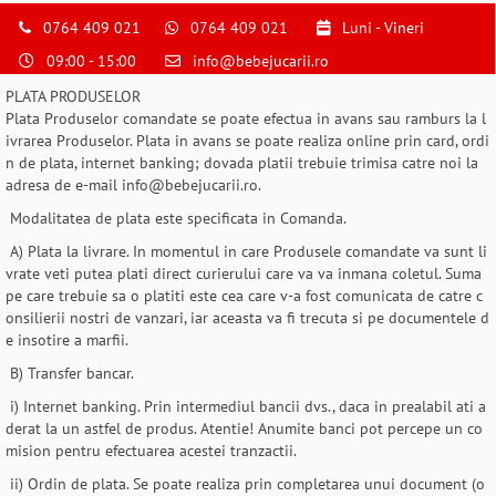
0764 409 021
0764 409 021
Luni - Vineri
09:00 - 15:00
info@bebejucarii.ro
PLATA PRODUSELOR
Plata Produselor comandate se poate efectua in avans sau ramburs la l
ivrarea Produselor. Plata in avans se poate realiza online prin card, ordi
n de plata, internet banking; dovada platii trebuie trimisa catre noi la
adresa de e-mail info@bebejucarii.ro.
Modalitatea de plata este specificata in Comanda.
A) Plata la livrare. In momentul in care Produsele comandate va sunt li
vrate veti putea plati direct curierului care va va inmana coletul. Suma
pe care trebuie sa o platiti este cea care v-a fost comunicata de catre c
onsilierii nostri de vanzari, iar aceasta va fi trecuta si pe documentele d
e insotire a marfii.
B) Transfer bancar.
i) Internet banking. Prin intermediul bancii dvs., daca in prealabil ati a
derat la un astfel de produs. Atentie! Anumite banci pot percepe un co
mision pentru efectuarea acestei tranzactii.
ii) Ordin de plata. Se poate realiza prin completarea unui document (o