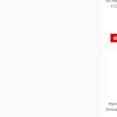
cel Mar
FCG
Mari
Dinoza