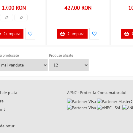
17.00 RON
427.00 RON
1
Cumpara
Cumpara
a produsele
Produse afisate
i de plata
APNC - Protectia Consumatorului
are
ont
de retur