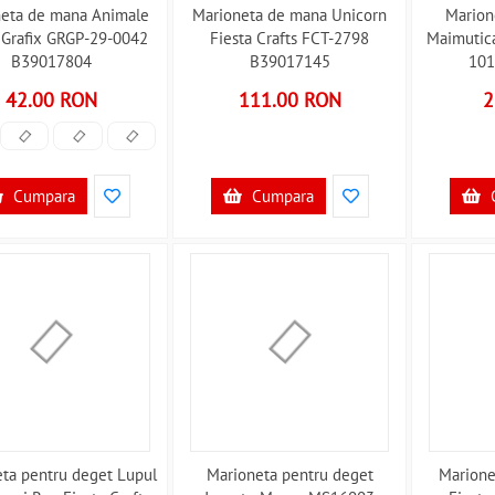
neta de mana Animale
Marioneta de mana Unicorn
Marion
 Grafix GRGP-29-0042
Fiesta Crafts FCT-2798
Maimutica
B39017804
B39017145
101
42.00 RON
111.00 RON
2
Cumpara
Cumpara
ta pentru deget Lupul
Marioneta pentru deget
Marione