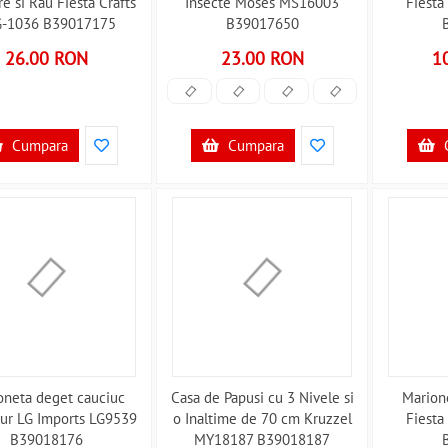
e si Rau Fiesta Crafts
Insecte Moses MS16003
Fiesta
-1036 B39017175
B39017650
26.00 RON
23.00 RON
1
Cumpara
Cumpara
oneta deget cauciuc
Casa de Papusi cu 3 Nivele si
Marion
ur LG Imports LG9539
o Inaltime de 70 cm Kruzzel
Fiesta
B39018176
MY18187 B39018187