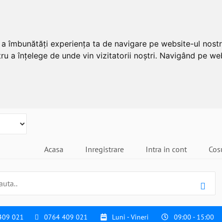
u a îmbunătăți experiența ta de navigare pe website-ul nostr
ru a înțelege de unde vin vizitatorii noștri. Navigând pe web
Acasa
Inregistrare
Intra in cont
Cos
409 021
0764 409 021
Luni - Vineri
09:00 - 15:00