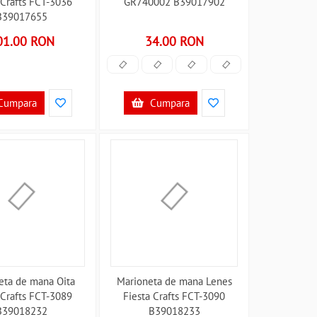
 Crafts FCT-3036
GR740002 B39017902
B39017655
01.00 RON
34.00 RON
Cumpara
Cumpara
eta de mana Oita
Marioneta de mana Lenes
 Crafts FCT-3089
Fiesta Crafts FCT-3090
B39018232
B39018233