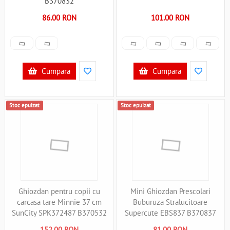
B370832
86.00 RON
101.00 RON
Cumpara
Cumpara
Stoc epuizat
Stoc epuizat
Ghiozdan pentru copii cu
Mini Ghiozdan Prescolari
carcasa tare Minnie 37 cm
Buburuza Stralucitoare
SunCity SPK372487 B370532
Supercute EBS837 B370837
152.00 RON
81.00 RON