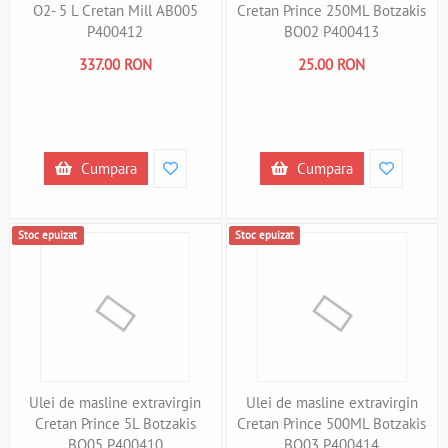
O2- 5 L Cretan Mill AB005
Cretan Prince 250ML Botzakis
P400412
BO02 P400413
337.00 RON
25.00 RON
Cumpara
Cumpara
Stoc epuizat
Stoc epuizat
Ulei de masline extravirgin
Ulei de masline extravirgin
Cretan Prince 5L Botzakis
Cretan Prince 500ML Botzakis
BO05 P400410
BO03 P400414