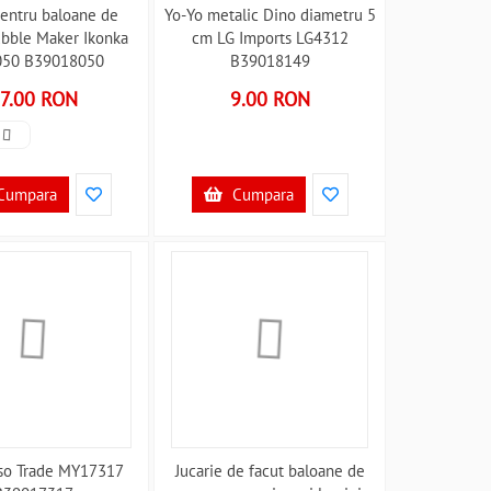
pentru baloane de
Yo-Yo metalic Dino diametru 5
bble Maker Ikonka
cm LG Imports LG4312
050 B39018050
B39018149
7.00 RON
9.00 RON
Cumpara
Cumpara
 Iso Trade MY17317
Jucarie de facut baloane de