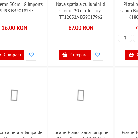
lemn 50cm LG Imports
Nava spatiala cu lumini si
Pistol 
9498 B39018247
sunete 20 cm Toi-Toys
sapun Bu
TT12052A B39017962
IK18
16.00 RON
87.00 RON
7
Cumpara
Cumpara
tor camera si lampa de
Jucarie Planor Zana, lungime
Prastie