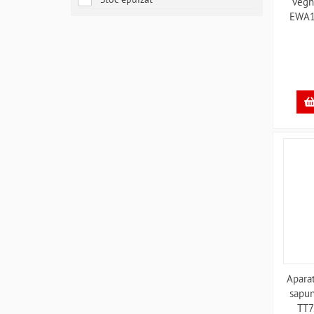
vegh
EWA1
Apara
sapun
TT7