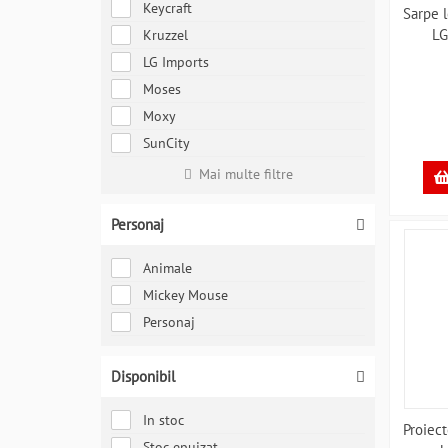
Keycraft
Sarpe 
LG
Kruzzel
LG Imports
Moses
Moxy
SunCity
Mai multe filtre
Personaj
Animale
Mickey Mouse
Personaj
Disponibil
In stoc
Proiec
Stoc epuizat