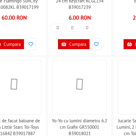
e Flamingo SunCity
24 cm Keycraft KCGL154
0082KL B39017199
B39017239
60.00 RON
6.00 RON
2
Cumpara
Cumpara
t de facut baloane de
Yo-Yo cu lumini diametru 6.2
Jucarie S
 Little Stars Toi-Toys
cm Grafix GR550001
Lumini, 2
1684Z B39017887
B39018021
cm To