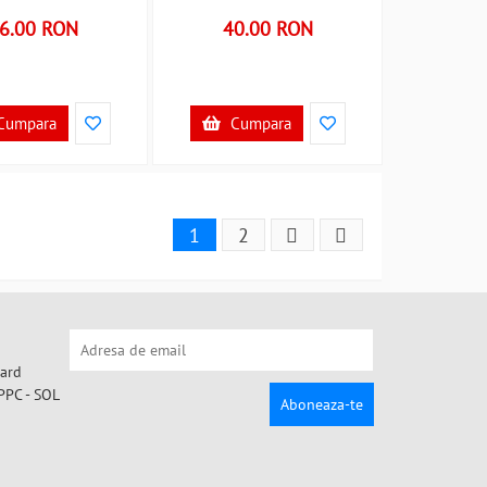
B39017927
6.00 RON
40.00 RON
Cumpara
Cumpara
1
2
Aboneaza-te