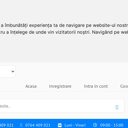
u a îmbunătăți experiența ta de navigare pe website-ul nostr
ru a înțelege de unde vin vizitatorii noștri. Navigând pe web
Acasa
Inregistrare
Intra in cont
Cos
409 021
0764 409 021
Luni - Vineri
09:00 - 15:00