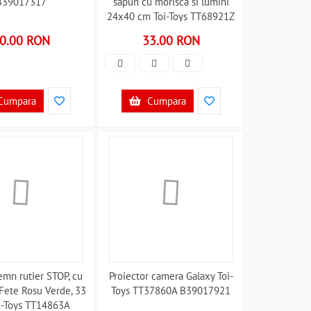
B39017317
sapun cu morisca si lumini
24x40 cm Toi-Toys TT68921Z
B39017876
0.00 RON
33.00 RON
Cumpara
Cumpara
emn rutier STOP, cu
Proiector camera Galaxy Toi-
 Fete Rosu Verde, 33
Toys TT37860A B39017921
i-Toys TT14863A