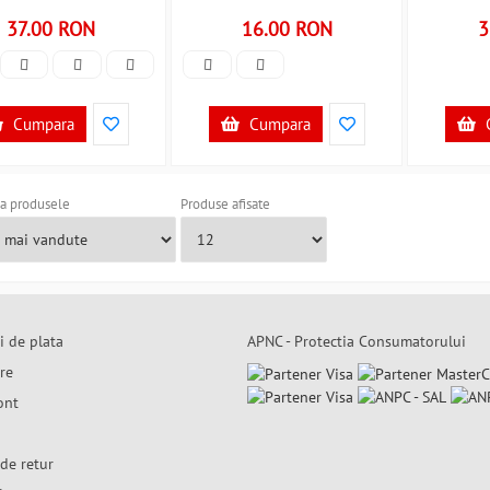
37.00 RON
16.00 RON
3
Cumpara
Cumpara
a produsele
Produse afisate
i de plata
APNC - Protectia Consumatorului
are
ont
de retur